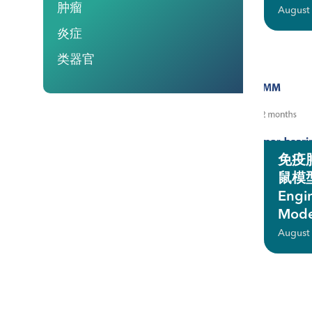
肿瘤
August
炎症
类器官
免疫
鼠模型 
Engi
Mode
August