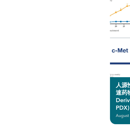
人源
速药物
Deriv
PDX)
August 