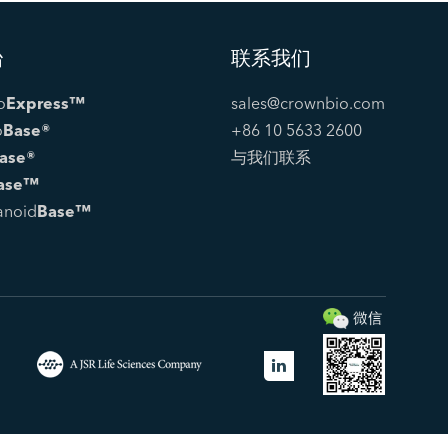
台
联系我们
o
Express™
sales@crownbio.com
o
Base®
+86 10 5633 2600
ase®
与我们联系
ase™
anoid
Base™