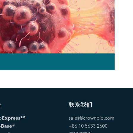
台
联系我们
o
Express™
sales@crownbio.com
o
Base®
+86 10 5633 2600