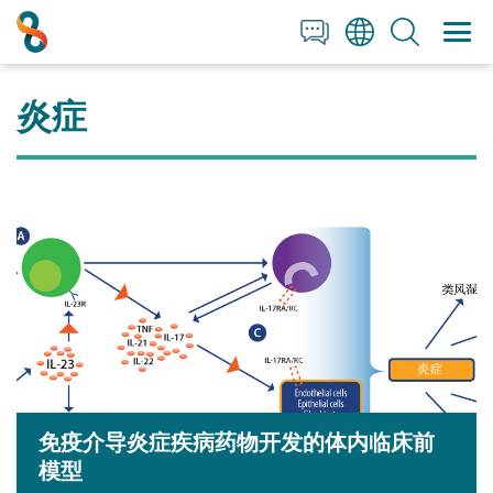
+1 858 622 2900
Clos
Clos
English
All Contact Information
日本語
炎症
简体中文
免疫介导炎症疾病药物开发的体内临床前
模型