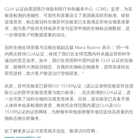
CLIA 认证由美国医疗保险和医疗补助服务中心（CMS）监管，为实
验室检测的准确性、可靠性和质量设立了美国最高联邦标准。斩获
该项资质，标志着冠科生物苏州实验室已全面满足所有合规基准要
求，能为客户提供支持临床开发与监管申报的生物标志物数据，进
一步增强客户对数据质量的信任。
冠科生物全球质量与法规合规副总裁 Maria Radino 表示：”同一年
内两次获得CLIA认证，体现了我们在全球范围内对卓越运营和科学
诚信的坚定追求。如今，我们在美国和中国均设有 CLIA 认证的实验
室，能够跨大洲提供稳定、合规的生物标志物服务，进而加速转化
研究进程，助力客户推进治疗管线研发。”
此前，苏州实验室已获得ISO 15189认证（该认证表明实验室符合国
际公认的医学实验室质量与能力标准），此次新增的CLIA认证，进
一步完善了冠科生物的法规资质体系。目前，该实验室已具备开展
人体样本临床检测的资质，将依托全球范围内通过CLIA及ISO
15189认证的运营网络，为肿瘤学和免疫肿瘤学项目提供高质量的生
物标志物分析服务。
欲了解更多认证与资质相关信息，敬请访问官网：
www.crownbio.cn
。