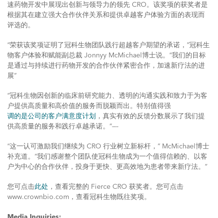
速药物开发中展现出创新与领导力的领先 CRO。该奖项的获奖者是
根据其在建立强大合作伙伴关系和提供卓越客户体验方面的表现而
评选的。
“荣获该奖项证明了冠科生物团队践行超越客户期望的承诺，”冠科生
物客户体验和赋能副总裁 Jonnyy McMichael博士说。“我们的目标
是通过与持续进行药物开发的合作伙伴紧密合作，加速新疗法的进
展”
“冠科生物因创新的临床前研究能力、透明的沟通实践和致力于为客
户提供高质量和高价值的服务而脱颖而出。特别值得强
调的是公司的客户满意度计划
，真实有效的反馈分数展示了我们提
供高质量的服务和践行卓越承诺。”—–
“这一认可激励我们继续为 CRO 行业树立新标杆，” McMichael博士
补充道。“我们感谢整个团队使冠科生物成为一个值得信赖的、以客
户为中心的合作伙伴，投身于更快、更高效地为患者带来新疗法。”
您可点击
此处
，查看完整的 Fierce CRO 获奖者。您可点击
www.crownbio.com，查看冠科生物既往奖项。
Media Inquiries: