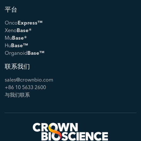
平台
Onco
Express™
Xeno
Base®
Mu
Base®
Hu
Base™
Organoid
Base™
联系我们
sales@crownbio.com
+86 10 5633 2600
与我们联系