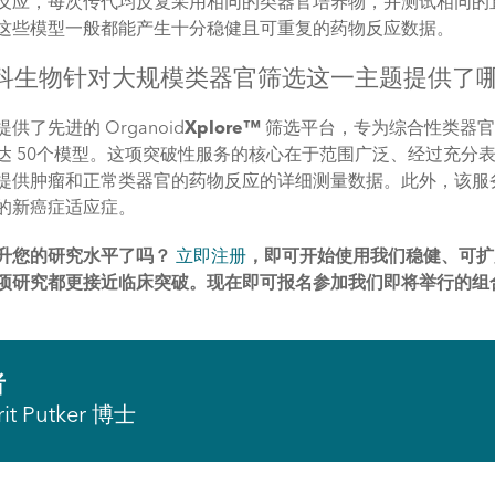
反应，每次传代均反复采用相同的类器官培养物，并测试相同的直
这些模型一般都能产生十分稳健且可重复的药物反应数据。
 冠科生物针对大规模类器官筛选这一主题提供了
供了先进的 Organoid
Xplore™
筛选平台，专为综合性类器官
达 50个模型。这项突破性服务的核心在于范围广泛、经过充分表征的
提供肿瘤和正常类器官的药物反应的详细测量数据。此外，该服
的新癌症适应症。
升您的研究水平了吗？
立即注册
，即可开始使用我们稳健、可扩
项研究都更接近临床突破。现在即可报名参加我们即将举行的组
者
rit Putker 博士