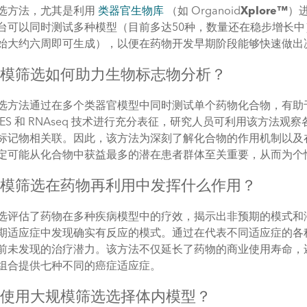
选方法，尤其是利用
类器官生物库
（如 Organoid
Xplore™
）
台可以同时测试多种模型（目前多达50种，数量还在稳步增长
始大约六周即可生成），以便在药物开发早期阶段能够快速做出
大规模筛选如何助力生物标志物分析？
选方法通过在多个类器官模型中同时测试单个药物化合物，有助
WES 和 RNAseq 技术进行充分表征，研究人员可利用该方
标记物相关联。因此，该方法为深刻了解化合物的作用机制以及
定可能从化合物中获益最多的潜在患者群体至关重要，从而为个
大规模筛选在药物再利用中发挥什么作用？
选评估了药物在多种疾病模型中的疗效，揭示出非预期的模式和
期适应症中发现确实有反应的模式。通过在代表不同适应症的各
前未发现的治疗潜力。该方法不仅延长了药物的商业使用寿命，
组合提供七种不同的癌症适应症。
如何使用大规模筛选选择体内模型？