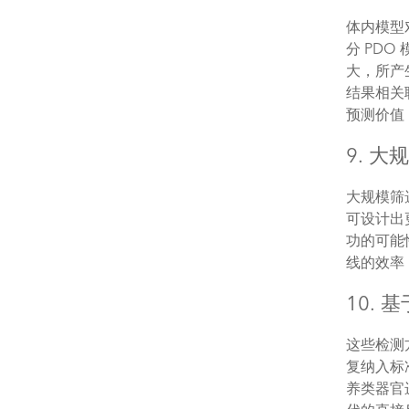
体内模型
分 PDO
大，所产
结果相关
预测价值
9. 
大规模筛
可设计出
功的可能
线的效率
10.
这些检测
复纳入标
养类器官