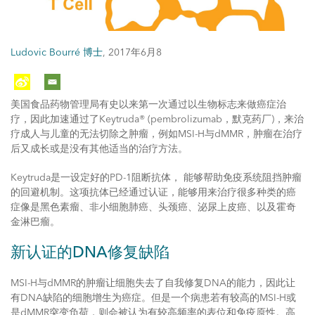
Ludovic Bourré 博士
,
2017年6月8
美国食品药物管理局有史以来第一次通过以生物标志来做癌症治
疗，因此加速通过了Keytruda® (pembrolizumab，默克药厂)，来治
疗成人与儿童的无法切除之肿瘤，例如MSI-H与dMMR，肿瘤在治疗
后又成长或是没有其他适当的治疗方法。
Keytruda是一设定好的PD-1阻断抗体， 能够帮助免疫系统阻挡肿瘤
的回避机制。这项抗体已经通过认证，能够用来治疗很多种类的癌
症像是黑色素瘤、非小细胞肺癌、头颈癌、泌尿上皮癌、以及霍奇
金淋巴瘤。
新认证的DNA修复缺陷
MSI-H与dMMR的肿瘤让细胞失去了自我修复DNA的能力，因此让
有DNA缺陷的细胞增生为癌症。但是一个病患若有较高的MSI-H或
是dMMR突变负荷，则会被认为有较高频率的表位和免疫原性。高