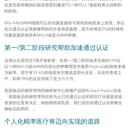
抗原负荷肿瘤则比较容易受到像是PD-1和PD-L1免疫检查点抑制剂
的影响。
MSI-H与dMMR细胞可以在结肠直肠癌与胃癌的病患身上发现，所以
此次通过认证将能够帮助到许多病患族群，因为有将近5%的转移性
结肠直肠癌病患有MSI-H或是dMMR肿瘤。
第一/第二阶段研究帮助加速通过认证
这项认证是经过5项开放标签、在第一/第二阶段临床实验的149位，
以15种MSI-H或dMMR归类出的肿瘤类型并接受Keytruda的病患来做
为标準。其中有39.6%的病患有完整或是部分反应，在这些患者之
中，则有78%的反应持续了至少六个月。
美国食品药物管理局药物研发中心肿瘤产品部Richard Pazdur说道
「美国食品药物管理局目前为止已经通过认证的癌症疗法都是依据
发源的位置来决定，例如肺癌或乳癌。我们现在则通过认证肿瘤生
物标志的用药。」
个人化精準医疗将迈向实现的道路