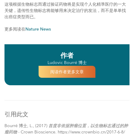
这项根据生物标志而通过验证药物将是实现个人化精準医疗的一大
关键，遗传性生物标志将能够用来决定治疗的发法，而不是单单找
出癌症类型而已。
更多阅读在
Nature News
作者
Ludovic Bourré 博士
阅读作者更多文章
引用此文
Bourré 博士, L.,
(2017)
首度非依据肿瘤位置，以生物标志通过的肿
瘤药物
- Crown Bioscience. https://www.crownbio.cn/2017-6-8/