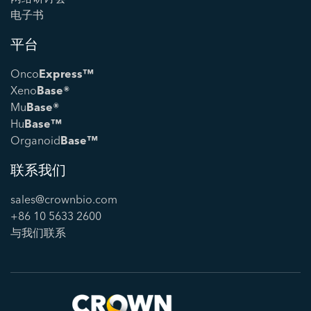
电子书
平台
Onco
Express™
Xeno
Base®
Mu
Base®
Hu
Base™
Organoid
Base™
联系我们
sales@crownbio.com
+86 10 5633 2600
与我们联系